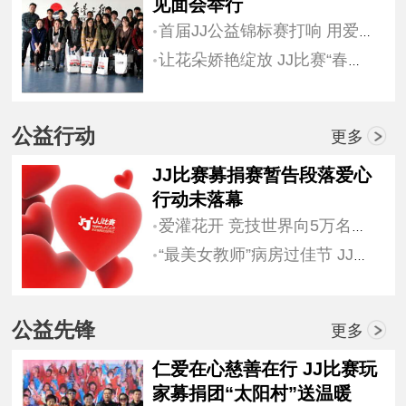
见面会举行
首届JJ公益锦标赛打响 用爱心点亮希望
让花朵娇艳绽放 JJ比赛“春蕾计划”显成效
公益行动
更多
JJ比赛募捐赛暂告段落爱心
行动未落幕
爱灌花开 竞技世界向5万名小学生捐赠字典
“最美女教师”病房过佳节 JJ公益赛传递真情
公益先锋
更多
仁爱在心慈善在行 JJ比赛玩
家募捐团“太阳村”送温暖