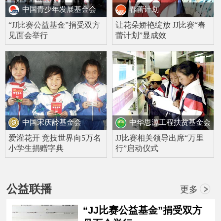
中国青少年发展基金会
春蕾计划
“JJ比赛公益基金”捐受双方
让花朵娇艳绽放 JJ比赛“春
见面会举行
蕾计划”显成效
中国宋庆龄基金会
中华思源工程扶贫基金会
爱灌花开 竞技世界向5万名
JJ比赛相关领导出席“万里
小学生捐赠字典
行”启动仪式
公益联播
更多
“JJ比赛公益基金”捐受双方